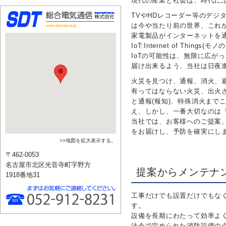
現代の産業と社会は、時代に
TVやHDレコーダー等のデジ
は今や当たり前の世界、これ
家電製品がインターネットを
IoT:Internet of Thing
IoTの可能性は、無限に広が
届け出来るよう、当社は日夜
火災を見つけ、通報、消火、
有ってはならない火災、出火
と通報(報知)、特殊消火まで
え、しかし、⼀番大切なのは
当社では、お客様へのご提案
をお届けし、予防を確実にし
>>地図を拡大表示する。
〒462-0053
名古屋市北区光音寺町字野方
提案からメンテナ
1918番地31
工事だけでも設置だけでもな
す。
設備を長期にわたって効率よ
法令で定められた消防設備の